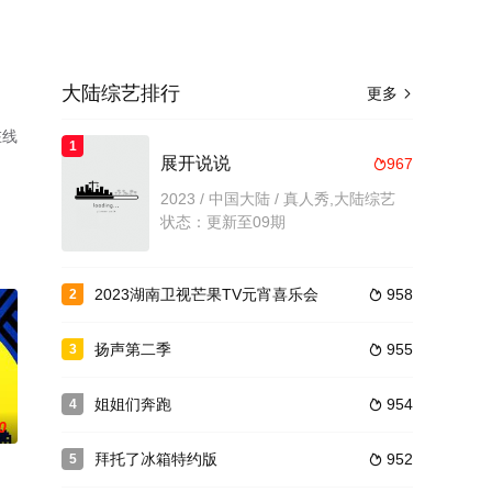
大陆综艺排行
更多

在线
1
展开说说
967

2023 / 中国大陆 / 真人秀,大陆综艺
状态：更新至09期
2023湖南卫视芒果TV元宵喜乐会
958
2

扬声第二季
955
3

姐姐们奔跑
954
4

0
拜托了冰箱特约版
952
5
