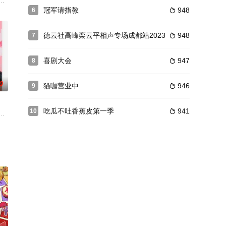
们就是广大的“白衣天使”—医护人
位优秀相声演员们重新洗牌，以团队PK的形式在游戏任务和相声竞演中进行
奇有趣的发现，以特工为单位，守护提案，舌战群儒。激活全民洞察潜能，用
冠军请指教
948
6

德云社高峰栾云平相声专场成都站2023
948
7

喜剧大会
947
8

0
猫咖营业中
946
9

吃瓜不吐香蕉皮第一季
941
10

只用纯粹的歌声打动推选人获得宝藏演
录了何炅、黄磊、彭昱畅、张子枫、张艺兴等人一起守拙归园田蘑菇屋，为观众
事，搞笑、诙谐幽默、艺术时尚、脑洞、反串剧情，欢迎爱搞笑、喜欢幽默、