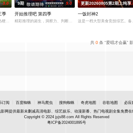
3.0
9期
9.0
更新20260805第2期上纯享
3.
三季
开始推理吧 第四季
一饭封神2
格特色的田园餐厅。内容场景上，除餐厅本体外，还将设置家禽、鲜蔬、河鲜等
梗发源地，2026夏天准时快乐
精彩推理的诞生，洞察力、判断力等是推理的关键，更少不了开推团
这是一档大型美食竞技综艺。备
共
0
条 “爱唱才会赢” 
S订阅
百度蜘蛛
神马爬虫
搜狗蜘蛛
奇虎地图
谷歌地图
必应
电影网
提供最新未删减高清电影、综艺娱乐、动漫新番、热门电视剧全集免费在
Copyright © 2024 jyjs88.com All Rights Reserved
粤ICP备2024001895号