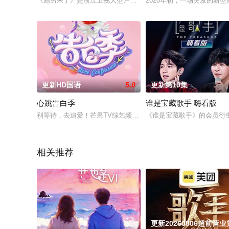
《跑男来了》是浙江卫视大型户外竞技真人秀《奔跑吧兄弟》的
2020年初，一场突发的新
更新HD国语
5.0
更新第10集
心跳告白季
谁是宝藏歌手 嗨看版
别等待，去追爱！芒果TV综艺频道心跳告白季已开启，2019，
《谁是宝藏歌手》的会员衍
相关推荐
更新20260806超前营业