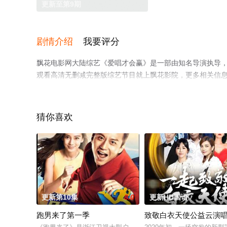
更新至第9期
剧情介绍
我要评分
飘花电影网大陆综艺《爱唱才会赢》是一部由知名导演执导
观看高清无删减完整版综艺节目就上飘花影院，更多相关信
猜你喜欢
更新第10集
8.0
更新HD国语
跑男来了第一季
致敬白衣天使公益云演