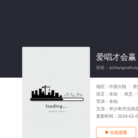
爱唱才会赢
别名：aichangcaihuiy
地区：
中国大陆
类
语言：
未知
状态：
导演：
未知
主演：
华少朱丹沈涛
更新时间：
2024-02-
在线观看
