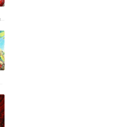
0
国音乐风情、展现各自文化底蕴，以超
烫初心不变！将“见天地之广阔，解民生之多艰”的信念撒向更远的远方，
的大陆腹地，他们只有一辆车和一车椰子们，通过在途径补给站完成挑战任务，
2
0
一位“小人物”都将带着真实感与鲜活
吕严、马頔等人为嘉宾。
“全职爸爸”育儿现象，邀请全职照顾孩子的四位爸爸，开启一场长达100天的“