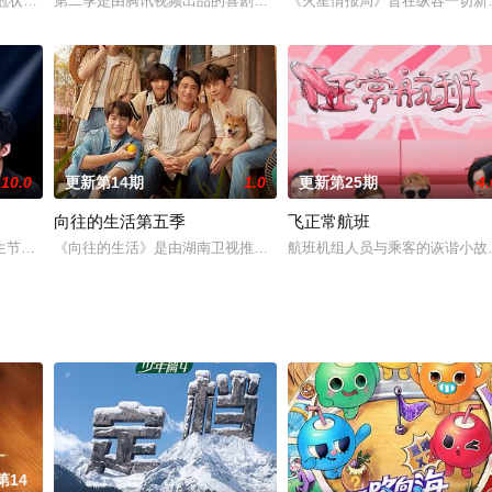
衍生节目，由沈涛、罗希主持，主要介绍有关《奔跑吧兄弟》的精彩花絮。
型冠状病毒肺炎疫情全国蔓延，而在这次疫情中，有一群人他们始终陪伴我们，他
第二季是由腾讯视频出品的喜剧厂牌真人秀。本季，来自德云社的14
《火星情报局》旨在纵容一切新
10.0
更新第14期
1.0
更新第25期
4.
向往的生活第五季
飞正常航班
让我们一起勇敢地爱！
生节目，展现由数位推选人面试实力“无名歌手”，来面试的歌手们要隐藏姓名，
《向往的生活》是由湖南卫视推出的大型生活服务纪实节目。节目记
航班机组人员与乘客的诙谐小故
第14