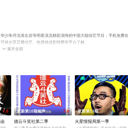
，华少朱丹沈涛左岩等明星演员精彩演绎的中国大陆综艺节目，手机免费
息可移步至豆瓣综艺、电视猫或剧情网等平台了解。
展开全部

7.0
更新第10期相声
7.0
更新第13期
2.
唱会
德云斗笑社第二季
火星情报局第一季