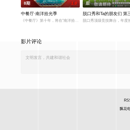
8期
1.0
后
中餐厅·南洋拾光季
脱口秀和Ta的朋友们 第
《中餐厅》第十年，将在“南洋拾光”的氛围中，打造一家独具风
脱口秀顶级竞技舞台，年度热
影片评论
RS
飘花