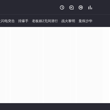




之闪电突击
排爆手
老板娘2无间潜行
战火黎明
曼殊沙华