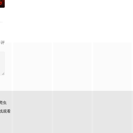
0
不
的默契配合！接下来开推团还会在推理探险的路上继续向前！在推市的舞台上上
受观众期待的“封神厨房”再度启幕，从厨艺竞技进化为“点燃城市与大众味蕾的
影评
爬虫
线观看