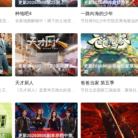
7.0
更新20260806第25期上
1.0
更新20260806超前加更
10.
种地吧4
一路向海的少年
也是# 第六季暖心回归！恋综IP携“恋爱旅行季”而来，单身男女
乐交流竞技节目。节目集结全球实力唱将，在每周的直播比拼中高能开唱，演绎各
全新地图解锁中！脚下的土地变了，但十个勤天那份“想把地种好”的滚
节目将5位少年空投至离海最远
更新202608004第8期吃播直
更新20260806萌娃当家第1
加更
10.0
拍
8.0
期
4.
天才厨人
爸爸当家 第五季
姐姐们如何见招拆招，畅聊人生的酸甜苦辣。观察团已就位，等你一起来“当
之王的故事，汇聚来自全国各地脱口秀俱乐部的优秀单口喜剧演员和漫才组合。每
《天才厨人》是爱奇艺推出的美食竞技类真人秀 ，由何浩楠、黄渤、
节目立足国家三孩政策，聚焦社会
场之
更新20260806副本存档中第