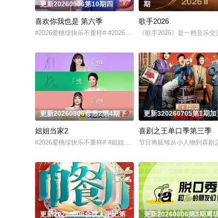
更新20260806第10期四
8.0
期
喜欢你我也是 第六季
歌手2026
#2026爱桃综快乐不重样# #2026爱奇艺新生片单# #喜欢你我
《歌手2026》是一档音
更新20260806母带2第4期下
3.0
更新320260705第1期
姐姐当家2
喜剧之王单口季第三季
#2026爱桃综快乐不重样# #姐姐当家# 第二季惊喜回归，看
节目将延续从小人物到喜剧
更新20260806合伙人手记第
更新20260806第3期离