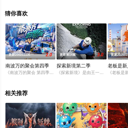
恒,姚弛,颜安,吴俊霆,鹭卓,王晓赟子,余宇涵,马小宇,张郁梓,
高瑞璇,康子奇,王翊恩,杨博睿等明星演员精彩演绎的中国大
猜你喜欢
陆综艺节目，手机免费在线观看高清无删减完整版综艺节
目就上飘花影院，更多相关信息可移步至豆瓣综艺、电视
猫或剧情网等平台了解。
2.0
3.0
更新200251130
更新第14集
更新202602
南波万的聚会第四季
探索新境第二季
老板是新
《南波万的聚会 第四季》以学长学姐们欢快聚会好友局为主，聚
《探索新境》是由王一博发起的户外探
《老板是
相关推荐