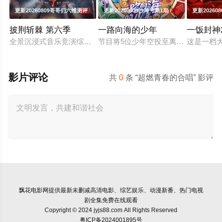
3.0
10.0
更新20260809哥哥们六维测评
更新20260809沙滩号第1期
更新20260
披荆斩棘 第六季
一路向海的少年
一饭封神
全景沉浸式音乐竞演综艺再升级。新一季在延续经典的同时，将有
节目将5位少年空投至离海最远的大
这是一档
影片评论
共
0
条 “超燃青春的合唱” 影评
飘花电影网
提供最新未删减高清电影、综艺娱乐、动漫新番、热门电视
剧全集免费在线观看
Copyright © 2024 jyjs88.com All Rights Reserved
粤ICP备2024001895号