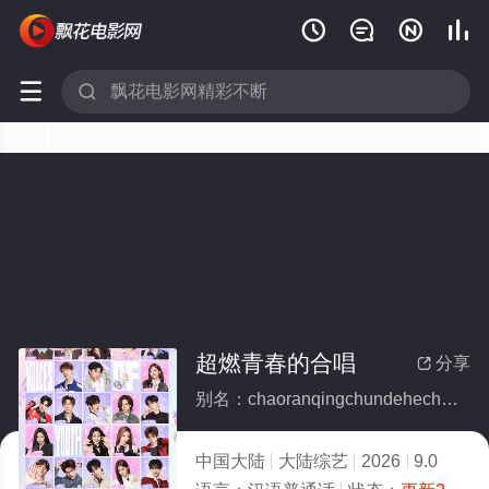






超燃青春的合唱
分享

别名：chaoranqingchundehechang
中国大陆
大陆综艺
2026
9.0