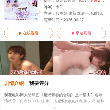
语言：
汉语普通话
状态：
更新202600430
导演：
未知
主演：
段奥娟,张新成,袁一琦,欧阳娣娣,赵兆,徐艺洋,希林娜依·高,钟辰乐,代露娃,许馨文,王安宇,张颜齐,谢可寅,邵子恒,
更新202600430
更新时间：
2026-06-27
在线观看
极速观看


剧情介绍
我要评分
飘花电影网大陆综艺《超燃青春的合唱》是一部由知名导
演执导，段奥娟,张新成,袁一琦,欧阳娣娣,赵兆,徐艺洋,希林
娜依·高,钟辰乐,代露娃,许馨文,王安宇,张颜齐,谢可寅,邵子
