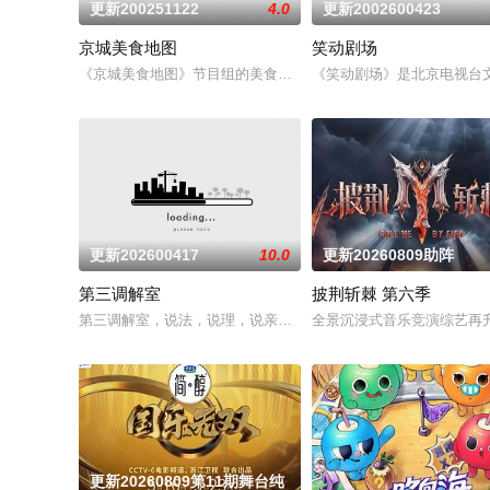
更新200251122
4.0
更新2002600423
京城美食地图
笑动剧场
《京城美食地图》节目组的美食侦探邀约行业专家和爱吃团网友
《笑动剧场》是北京电视台文
更新202600417
10.0
更新20260809助阵
第三调解室
披荆斩棘 第六季
第三调解室，说法，说理，说亲情。第三调解室是国内第一档具
全景沉浸式音乐竞演综艺再升
更新20260809第11期舞台纯