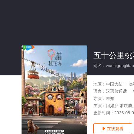
五十公里桃
别名：wushigonglita
地区：
中国大陆
类
语言：
汉语普通话
导演：
未知
主演：
阿如那,萧敬腾,
更新时间：
2026-08-
在线观看
