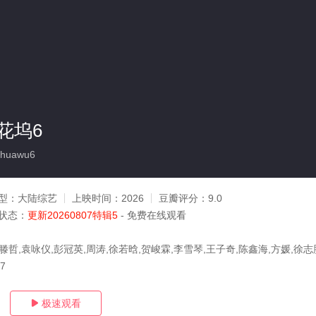
花坞6
ohuawu6
型：
大陆综艺
上映时间：
2026
豆瓣评分：
9.0
状态：
更新20260807特辑5
- 免费在线观看
滕哲,袁咏仪,彭冠英,周涛,徐若晗,贺峻霖,李雪琴,王子奇,陈鑫海,方媛,徐志
07
极速观看
