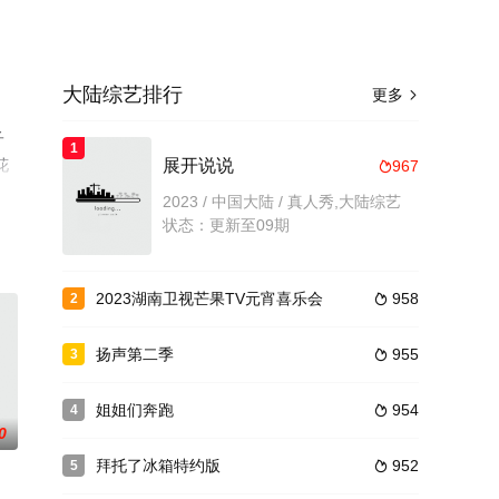
大陆综艺排行
更多

子
1
花
展开说说
967

2023 / 中国大陆 / 真人秀,大陆综艺
状态：更新至09期
2023湖南卫视芒果TV元宵喜乐会
958
2

扬声第二季
955
3

姐姐们奔跑
954
4

0
拜托了冰箱特约版
952
5
