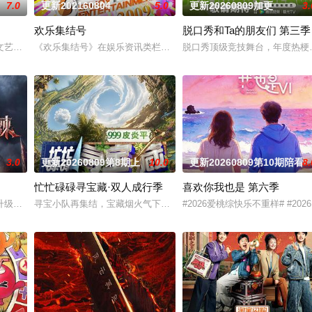
7.0
更新202160804
5.0
更新20260809加更
3.
欢乐集结号
脱口秀和Ta的朋友们 第三季
，一起到餐厅探店打卡，以真诚、真实、真探究的形式，呈现火爆美食和独特口
艺节目中心唯一一档日播的“语言类”栏目。“强力推出”第一时段，独创“幽默评书
《欢乐集结号》在娱乐资讯类栏目中一枝独秀，领跑全国，是辽宁卫
脱口秀顶级竞技舞台，年度热梗发
3.0
更新20260809第8期上
10.0
更新20260809第10期陪看
8.
忙忙碌碌寻宝藏·双人成行季
喜欢你我也是 第六季
有法律效力的排解矛盾、化解纠纷的电视节目。节目现场将有人民调解员、律师
级。新一季在延续经典的同时，将有全新的30位破局者，集结于此，他们来自
寻宝小队再集结，宝藏烟火气下饭脑综再度上桌，第二季全面升维！从“
#2026爱桃综快乐不重样# #2