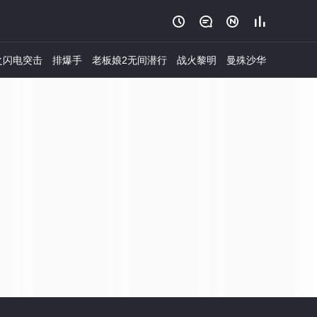




之闪电突击
排爆手
老板娘2无间潜行
战火黎明
曼殊沙华