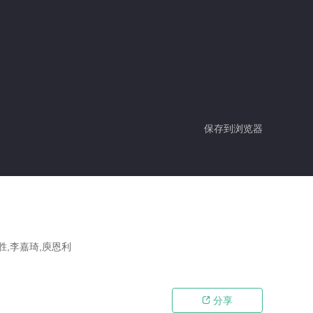
保存到浏览器
胜,李嘉琦,庾恩利
分享
