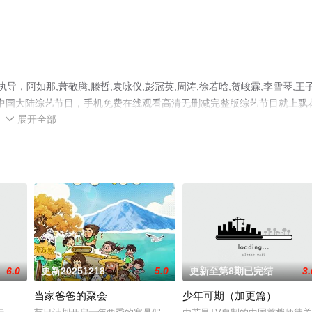
，阿如那,萧敬腾,滕哲,袁咏仪,彭冠英,周涛,徐若晗,贺峻霖,李雪琴,王
绎的中国大陆综艺节目，手机免费在线观看高清无删减完整版综艺节目就上飘
展开全部
平台了解。

6.0
更新20251218
5.0
更新至第8期已完结
3.
当家爸爸的聚会
少年可期（加更篇）