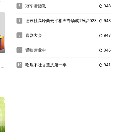
坛为创意主题核心，让更多嘉宾沉浸式参
当家·慢享季》中热度最高的王永鸿家庭作为“东道主”发起聚会邀请，邀
关系探索体验类真人秀《少年可期》于日前启动官宣，并放出了七张个性独特，
冠军请指教
948
6

德云社高峰栾云平相声专场成都站2023
948
7

喜剧大会
947
8

0
猫咖营业中
946
9

吃瓜不吐香蕉皮第一季
941
10

活的相处中完成对话。上车是创新式
丹阳、北京，20余家党史、历史及上海解放相关的单位和研究机构，寻访到
果TV爆笑、烧脑的超大型密室逃脱真人秀《密室大逃脱》的官方定制衍生节目。