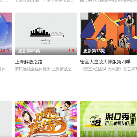
“茶话会”的形式打开每位姐姐丰富多彩的生活姿态，深度挖掘《乘风2026
坛、弘扬中华优秀文明，北京卫视推出职业体验类文化节目《遇见天坛》，以天
节目计划开启一年两季的寒暑假季番规划，每季10期。首季将由《爸爸
由芒果TV自制的中国首档师徒
10.0
更新第05集
1.0
更新第13期
4.
上海解放之路
密室大逃脱大神版第四季
艺术表现形式，展现各行各业“追光者”投身新时代火热实践奋斗逐梦的历程
作为“对谈人”的一档观察谈话类节目。每期与 1 位嘉宾共同乘车，一路在生
新民晚报全媒体推出“上海解放之路”融媒体产品，记者走访了上海、
《密室大逃脱4 大神版》是芒