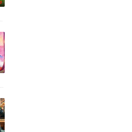
0
味的
”打造北京风格，“坚守稳固”
视唯一一档以报道娱乐动态、解读文化现象、重温经典作品为内容的专题栏目。
源地，2026夏天准时快乐
0
、心
不同疆域:荧幕传奇x舞台王者x跨界
单人寻宝”升级“双人寻宝模式”，换乘不同搭档双强组队，化学反应拉满
026爱奇艺新生片单# #喜欢你我也是# 第六季暖心回归！恋综IP携“恋爱旅行季”