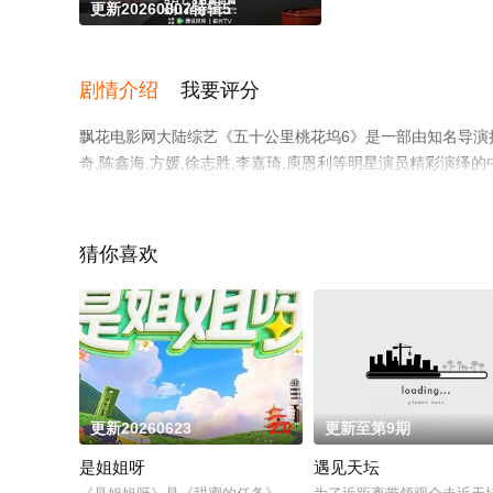
更新20260807特辑5
剧情介绍
我要评分
飘花电影网大陆综艺《五十公里桃花坞6》是一部由知名导演执导
奇,陈鑫海,方媛,徐志胜,李嘉琦,庾恩利等明星演员精彩演
影院，更多相关信息可移步至豆瓣综艺、电视猫或剧情网等
猜你喜欢
更新20260623
2.0
更新至第9期
是姐姐呀
遇见天坛