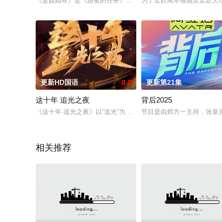
《是姐姐呀》是《甜蜜的任务》为姐姐们打造的专属特辑，节目通过
为了近距离带领观众走近天
更新HD国语
8.0
更新第21集
这十年 追光之夜
背后2025
《这十年·追光之夜》以“追光”为主题，用“时间”为轴，采用多种
节目是由郑方一主持，张泉灵
相关推荐