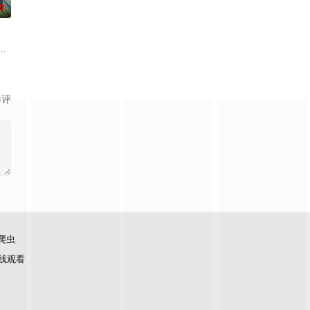
0
无
务，获取里程盲盒，一路向海，最终解锁
厨艺竞技进化为“点燃城市与大众味蕾的内容超级引擎”，以更大舞台、更
的故事，汇聚来自全国各地脱口秀俱乐部的优秀单口喜剧演员和漫才组合。每一
影评
爬虫
线观看