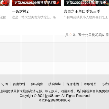
1期
10.0
更新20260809家常菜第2期
3.0
更新320260705第1期加更
10.
一饭封神2
喜剧之王单口季第三季
目。该节目每期嘉宾分组对抗，观众现场票选每期“主题金曲”，最终汇编《粤
最远的大陆腹地，他们只有一辆车和一车椰子们，通过在途径补给站完成挑战任
这是一档大型美食竞技综艺。备受观众期待的“封神厨房”再度启幕，从
节目将延续从小人物到喜剧之王
共
0
条 “五十公里桃花坞6” 
S订阅
百度蜘蛛
神马爬虫
搜狗蜘蛛
奇虎地图
谷歌地图
必应
电影网
提供最新未删减高清电影、综艺娱乐、动漫新番、热门电视剧全集免费在
Copyright © 2024 jyjs88.com All Rights Reserved
粤ICP备2024001895号