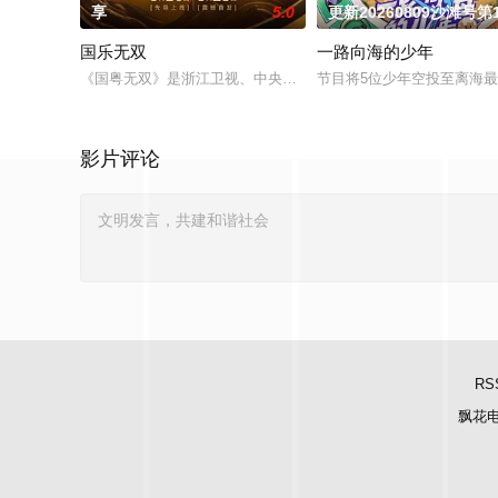
享
5.0
更新20260809沙滩号第
国乐无双
一路向海的少年
《国粤无双》是浙江卫视、中央宣传部电影卫星频道联合推出的节
节目将5位少年空投至离海
影片评论
RS
飘花