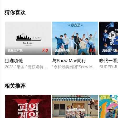
高清无删减完整版综艺节目就上飘花影院，更多相关信息
可移步至豆瓣综艺、电视猫或剧情网等平台了解。
猜你喜欢
7.0
8.0
更新至17集
更新第10集
更新第10集
娜迦项链
与Snow Man同行
睁眼一看是
2023 / 泰国 / 缇莎娜特·索恩素克,沃拉蓬·金塔克森,凯瑟娅·英利
“令和最卖男团”Snow Man携手
SUPER
相关推荐