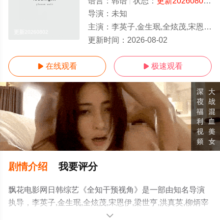
语言：
韩语
状态：
更新20260802
-
导演：
未知
主演：
李英子,金生珉,全炫茂,宋恩伊,梁世亨,洪真英,柳炳宰
更新20260802
更新时间：
2026-08-02
在线观看
极速观看


剧情介绍
我要评分
飘花电影网日韩综艺《全知干预视角》是一部由知名导演
执导，李英子,金生珉,全炫茂,宋恩伊,梁世亨,洪真英,柳炳宰
等明星演员精彩演绎的韩国综艺节目，手机免费在线观看
