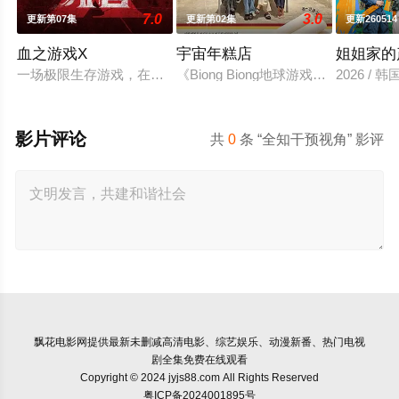
7.0
3.0
更新第07集
更新第02集
更新260514
血之游戏X
宇宙年糕店
姐姐家的
一场极限生存游戏，在脑力和体力最强的玩家之间回归团战。
《Biong Biong地球游戏厅》衍生综艺
2026 / 
影片评论
共
0
条 “全知干预视角” 影评
飘花电影网
提供最新未删减高清电影、综艺娱乐、动漫新番、热门电视
剧全集免费在线观看
Copyright © 2024 jyjs88.com All Rights Reserved
粤ICP备2024001895号