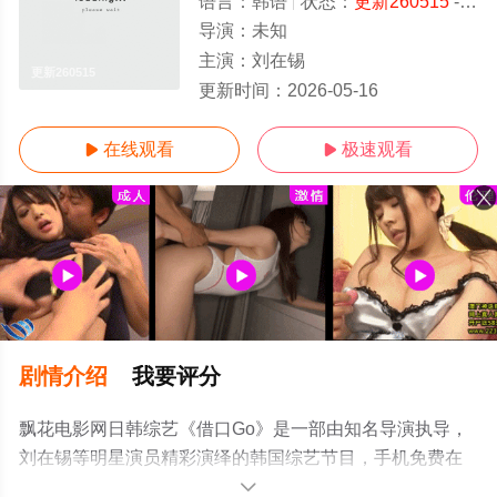
语言：
韩语
状态：
更新260515
- 免费在线观看
导演：
未知
主演：
刘在锡
更新260515
更新时间：
2026-05-16
在线观看
极速观看


剧情介绍
我要评分
飘花电影网日韩综艺《借口Go》是一部由知名导演执导，
刘在锡等明星演员精彩演绎的韩国综艺节目，手机免费在
线观看高清无删减完整版综艺节目就上飘花影院，更多相
