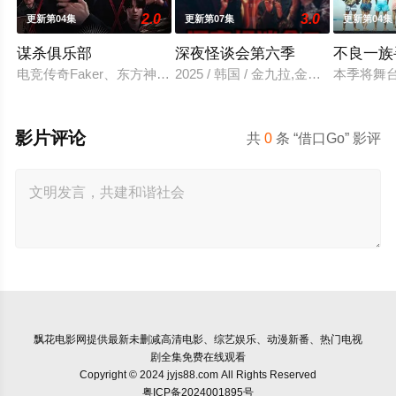
2.0
3.0
更新第04集
更新第07集
更新第04集
谋杀俱乐部
深夜怪谈会第六季
不良一族
电竞传奇Faker、东方神起的最强昌珉、TXT的杋圭等神级阵
2025 / 韩国 / 金九拉,金淑,金浩英
本季将舞
影片评论
共
0
条 “借口Go” 影评
飘花电影网
提供最新未删减高清电影、综艺娱乐、动漫新番、热门电视
剧全集免费在线观看
Copyright © 2024 jyjs88.com All Rights Reserved
粤ICP备2024001895号