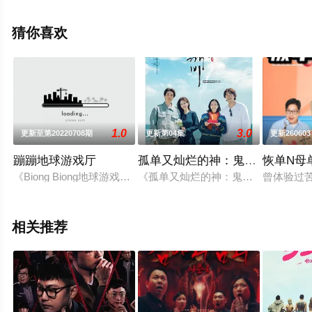
关信息可移步至豆瓣综艺、电视猫或剧情网等平台了解。
猜你喜欢
1.0
3.0
更新至第20220708期
更新第04集
更新260603
蹦蹦地球游戏厅
孤单又灿烂的神：鬼怪十周年特
恢单N母
《Biong Biong地球游戏厅》是为抓捕逃往地球的月球兔子
《孤单又灿烂的神：鬼怪》主演孔刘
曾体验过
相关推荐