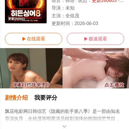
语言：
韩语
状态：
更新260603
- 免费在线观看
导演：
未知
主演：
全炫茂
更新260603
更新时间：
2026-06-03
在线观看
极速观看


剧情介绍
我要评分
飘花电影网日韩综艺《隐藏的歌手第八季》是一部由知名
导演执导，全炫茂等明星演员精彩演绎的韩国综艺节目，
手机免费在线观看高清无删减完整版综艺节目就上飘花影
