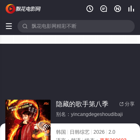






隐藏的歌手第八季
分享

别名：yincangdegeshoudibaji
韩国
日韩综艺
2026
2.0