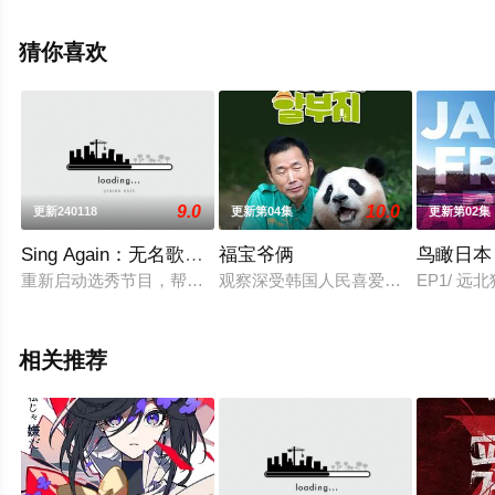
院，更多相关信息可移步至豆瓣综艺、电视猫或剧情网等
平台了解。
猜你喜欢
9.0
10.0
更新240118
更新第04集
更新第02集
Sing Again：无名歌手战第三季
福宝爷俩
鸟瞰日本
重新启动选秀节目，帮助需要“再来一次”机会的歌手重新站在大
观察深受韩国人民喜爱的熊猫福宝和
EP1/ 远
相关推荐