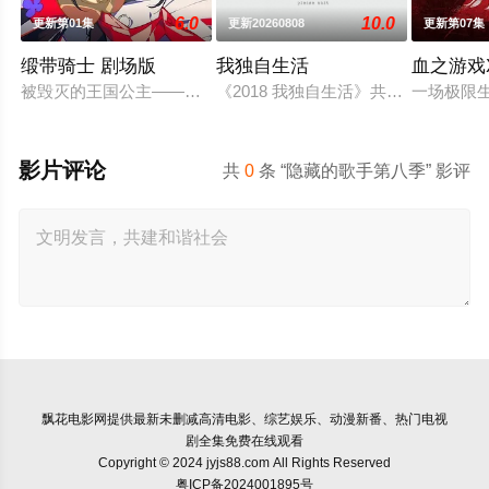
6.0
10.0
更新第01集
更新20260808
更新第07集
缎带骑士 剧场版
我独自生活
血之游戏
被毁灭的王国公主——萨菲娅。灾厄“内尔伽勒”夺走了她故乡希
《2018 我独自生活》共48期，总期数为EP.2
一场极限
影片评论
共
0
条 “隐藏的歌手第八季” 影评
飘花电影网
提供最新未删减高清电影、综艺娱乐、动漫新番、热门电视
剧全集免费在线观看
Copyright © 2024 jyjs88.com All Rights Reserved
粤ICP备2024001895号