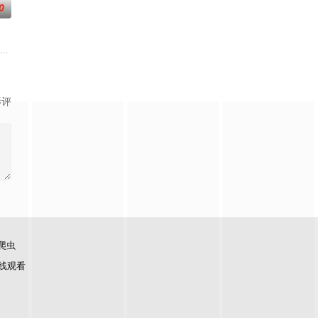
0
出的时间段每周六下午6点播出。此
大，却会让人好奇不已，不得到答案就浑身不自在的问题为主题，通过各种方式
新综艺。由申东烨、SHINee Key，李惠利、朴娜莱文世允、韩海担任固定成
影评
爬虫
线观看