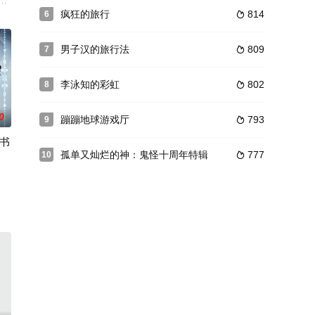
题。
务，目标是要在过程中找到真爱。 小心有诈：女性参加者中，藏着虚情假意
A中的全部遗传信息。人类基因组，又称人类基因体，蛋白质编码序列在人类基因
疯狂的旅行
814
6

男子汉的旅行法
809
7

李泳知的彩虹
802
8

0
蹦蹦地球游戏厅
793
9

书
孤单又灿烂的神：鬼怪十周年特辑
777
10

李瑞镇和金光奎将贴近艺人的一天，照料和聊天。无论何处展开现实之路谈话