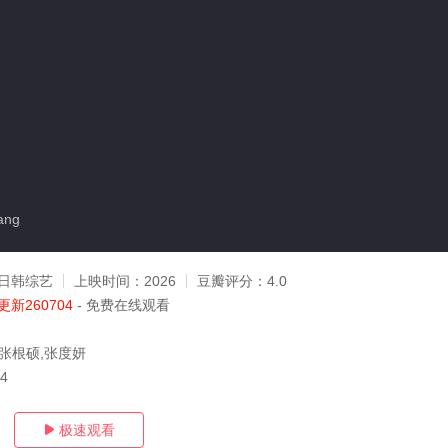
ang
日韩综艺
上映时间：
2026
豆瓣评分：
4.0
更新260704
- 免费在线观看
,张根硕,张度妍
04
极速观看
