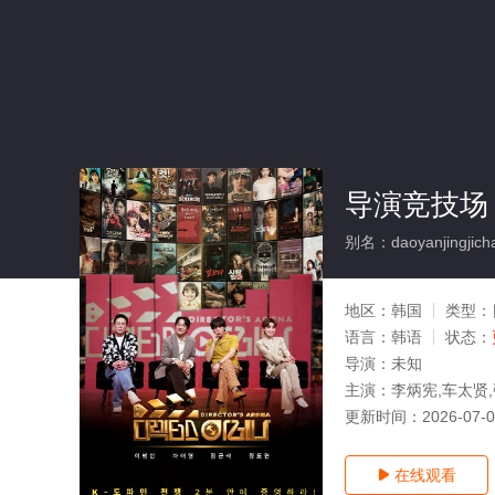
导演竞技场
别名：daoyanjingjich
地区：
韩国
类型：
语言：
韩语
状态：
导演：
未知
主演：
李炳宪,车太贤
更新时间：
2026-07-
在线观看
