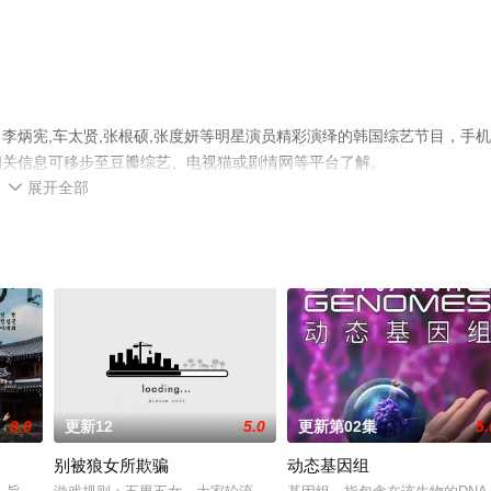
李炳宪,车太贤,张根硕,张度妍等明星演员精彩演绎的韩国综艺节目，手
相关信息可移步至豆瓣综艺、电视猫或剧情网等平台了解。
展开全部

8.0
更新12
5.0
更新第02集
5.
别被狼女所欺骗
动态基因组