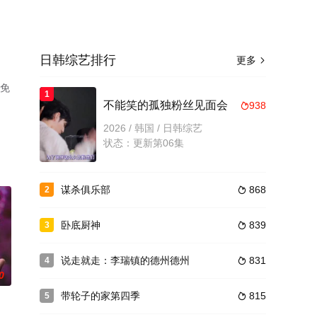
日韩综艺排行
更多

机免
1
不能笑的孤独粉丝见面会
938

2026 / 韩国 / 日韩综艺
状态：更新第06集
谋杀俱乐部
868
2

卧底厨神
839
3

说走就走：李瑞镇的德州德州
831
4

0
带轮子的家第四季
815
5
