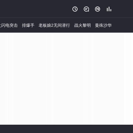




之闪电突击
排爆手
老板娘2无间潜行
战火黎明
曼殊沙华