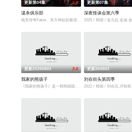
更新第04集
2.0
更新第07集
谋杀俱乐部
深夜怪谈会第六季
电竞传奇Faker、东方神起的最强昌珉、TXT的杋圭等神级阵
2025 / 韩国 / 金九拉,金淑
更新20260803
3.0
更新260803
我家的熊孩子
刘在街头第四季
《我家的熊孩子》是一档韩国脱口秀节目。节目主要关注家长与
2022 / 韩国 / 刘在石,河智苑