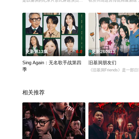
是以愉快的纪录片形式讲述演员金宇彬、李光洙、都暻秀、金基
在济州岛运营传统韩屋酒馆
更新第13集
6.0
更新260613
Sing Again：无名歌手战第四
旧基洞朋友们
季
《旧基洞Friends》是
为无名歌手、被遗忘的艺人及草根实力派提供“再次挑战”机会的音
相关推荐