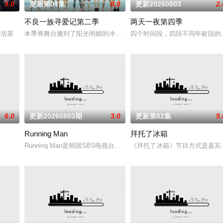
3.0
更新第04集
6.0
更新20260803
2.
不良一族寻爱记第二季
两天一夜第四季
容破天荒集结，同场大玩推理游戏！面对真真假假的线索和无处不在的心理博弈
,金浩英
本季将舞台搬到了阳光明媚的冲绳，来自日本各地的暴走族与不良男
四个时间段，四段不同年龄段的
6.0
更新20260803期
3.0
更新第82集
5.
Running Man
拜托了冰箱
孩子之间的问题。你对孩子了解多少？今天孩子和谁见面了，又发生了什么样的
Running Man是韩国SBS电视台周末娱乐节目《星期天真好》新
《拜托了冰箱》节目方式是嘉宾