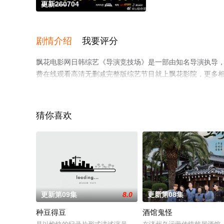
更新260704
剧情介绍
我要评分
飘花电影网日韩综艺《导演竞技场》是一部由知名导演执导，
费在线观看高清无删减完整版综艺节目就上飘花影院，更多
猜你喜欢
更新第09集
8.0
更新第08集
种豆得豆
酒馆鬼怪