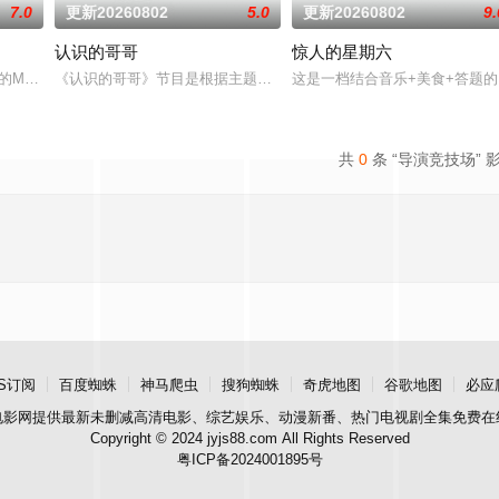
7.0
更新20260802
5.0
更新20260802
9.
认识的哥哥
惊人的星期六
，试播的全新综艺节目，由李英子、金生珉、全炫茂、宋恩伊、梁世炯、李宰
的MBC新综艺《闲着干嘛呢？》将于27日首播，节目将在过去《无限挑战》播
《认识的哥哥》节目是根据主题不同，以存在于人生中，虽不是很重
这是一档结合音乐+美食+答题的
共
0
条 “导演竞技场” 
S订阅
百度蜘蛛
神马爬虫
搜狗蜘蛛
奇虎地图
谷歌地图
必应
电影网
提供最新未删减高清电影、综艺娱乐、动漫新番、热门电视剧全集免费在
Copyright © 2024 jyjs88.com All Rights Reserved
粤ICP备2024001895号