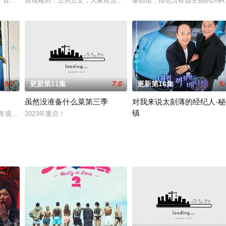
邦的好友结伴开垦小田时发生的趣事。
，旨在通过接待外国游客传递韩国文化，强调"人与人相遇、心意相通"的治愈主
游戏规则：五男五女，大家轮流约会彼此认识，还要携手完成共同的任
基因组，指包含在该生物的DN
9.0
更新第11集
7.0
更新第16集
5.
虽然没准备什么菜第三季
对我来说太刻薄的经纪人-秘
镇
一部日常观察真人秀，讲述了长期独自生活的个性很强的同龄单身们同屋檐生活。
2023年重启！
乐选秀节目，帮助需要“再来一次”机会的歌手重新站在大众面前，旨在发掘隐
今天由职业秘书代替经纪人去！